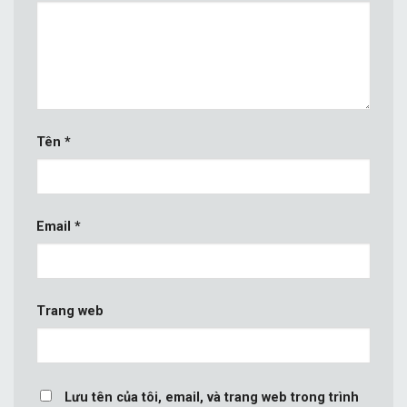
Tên
*
Email
*
Trang web
Lưu tên của tôi, email, và trang web trong trình