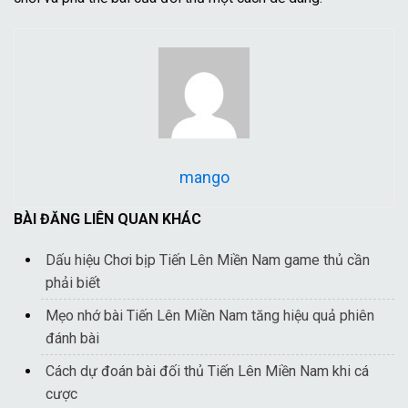
mango
BÀI ĐĂNG LIÊN QUAN KHÁC
Dấu hiệu Chơi bịp Tiến Lên Miền Nam game thủ cần
phải biết
Mẹo nhớ bài Tiến Lên Miền Nam tăng hiệu quả phiên
đánh bài
Cách dự đoán bài đối thủ Tiến Lên Miền Nam khi cá
cược