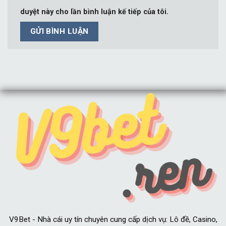
duyệt này cho lần bình luận kế tiếp của tôi.
V9Bet - Nhà cái uy tín chuyên cung cấp dịch vụ: Lô đề, Casino,