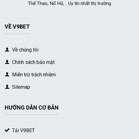
Thể Thao, Nổ Hũ, .. Uy tín nhất thị trường
VỀ V9BET
Về chúng tôi
Chính sách bảo mật
Miễn trừ trách nhiệm
Sitemap
HƯỚNG DẪN CƠ BẢN
Tải V9BET