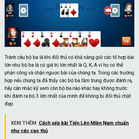
Tránh câu bộ ba lá khi đối thủ có khả năng giữ các tổ hợp bài
lớn như bộ ba lá có giá trị lớn nhất là Q, K, A vì họ có thể
phản công và chặn ngược bài của chúng ta. Trong các trường
hợp nếu chúng ta đã thấy các bộ ba tầm trung được đánh ra,
hãy cân nhắc kỹ xem còn bộ ba nào khác hay không trước
khi đánh ra bộ 3 lớn nhất của mình để không bị đối thủ chặt
đẹp.
XEM THÊM
Cách xếp bài Tiến Lên Miền Nam chuẩn
như các cao thủ