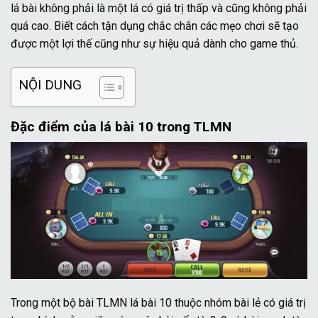
lá bài không phải là một lá có giá trị thấp và cũng không phải
quá cao. Biết cách tận dụng chắc chắn các mẹo chơi sẽ tạo
được một lợi thế cũng như sự hiệu quả dành cho game thủ.
NỘI DUNG
Đặc điểm của lá bài 10 trong TLMN
Trong một bộ bài TLMN lá bài 10 thuộc nhóm bài lẻ có giá trị