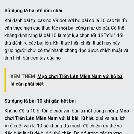
Sử dụng lá bài để mồi chài
Khi đánh bài tại casino V9 bet với bộ bài có lá 10 các tín đồ
cần thực hiện các thao tác mồi bài cũng như dò bài. Có thể
khẳng định rằng lá bài 10 là một lựa chọn tốt để “mồi” đối
thủ đánh ra các bài lớn. Khi thực hiện chiến thuật này này
giúp người chơi có thể nhanh chóng đọc được chiến thuật và
tình hình bài trên tay của họ.
XEM THÊM
Mẹo chơi Tiến Lên Miền Nam với bộ ba
lá cần phải biết
Sử dụng lá bài 10 khi gần hết bài
Không để lá 10 bị tồn ở cuối ván bài là một trong những
Mẹo
chơi Tiến Lên Miền Nam với lá bài 10
hiệu quả và hữu ích.
Vì ở cuối ván lá 10 sẽ không đủ mạnh để chiếm ưu thế và
đặc biệt là rất dễ bị đối thủ chặn. Do đó trong các trường