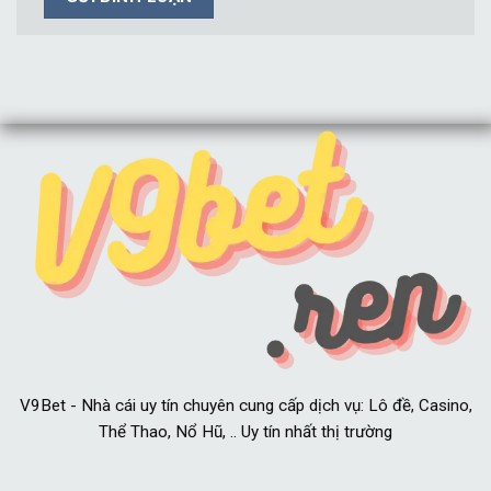
V9Bet - Nhà cái uy tín chuyên cung cấp dịch vụ: Lô đề, Casino,
Thể Thao, Nổ Hũ, .. Uy tín nhất thị trường