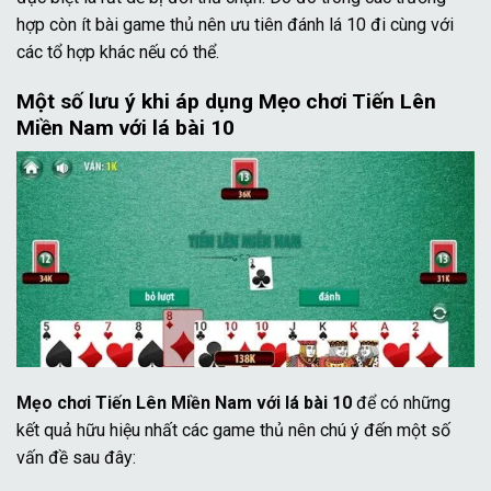
hợp còn ít bài game thủ nên ưu tiên đánh lá 10 đi cùng với
các tổ hợp khác nếu có thể.
Một số lưu ý khi áp dụng Mẹo chơi Tiến Lên
Miền Nam với lá bài 10
Mẹo chơi Tiến Lên Miền Nam với lá bài 10
để có những
kết quả hữu hiệu nhất các game thủ nên chú ý đến một số
vấn đề sau đây: