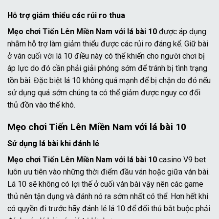
Hỗ trợ giảm thiểu các rủi ro thua
Mẹo chơi Tiến Lên Miền Nam với lá bài 10
được áp dụng
nhằm hỗ trợ làm giảm thiểu được các rủi ro đáng kể. Giữ bài
ở ván cuối với lá 10 điều này có thể khiến cho người chơi bị
áp lực do đó cần phải giải phóng sớm để tránh bị tình trạng
tồn bài. Đặc biệt lá 10 không quá mạnh để bị chặn do đó nếu
sử dụng quá sớm chúng ta có thể giảm được nguy cơ đối
thủ đồn vào thế khó.
Mẹo chơi Tiến Lên Miền Nam với lá bài 10
Sử dụng lá bài khi đánh lẻ
Mẹo chơi Tiến Lên Miền Nam với lá bài 10
casino V9 bet
luôn ưu tiên vào những thời điểm đầu ván hoặc giữa ván bài.
Lá 10 sẽ không có lợi thế ở cuối ván bài vậy nên các game
thủ nên tận dụng và đánh nó ra sớm nhất có thể. Hơn hết khi
có quyền đi trước hãy đánh lẻ lá 10 để đối thủ bắt buộc phải