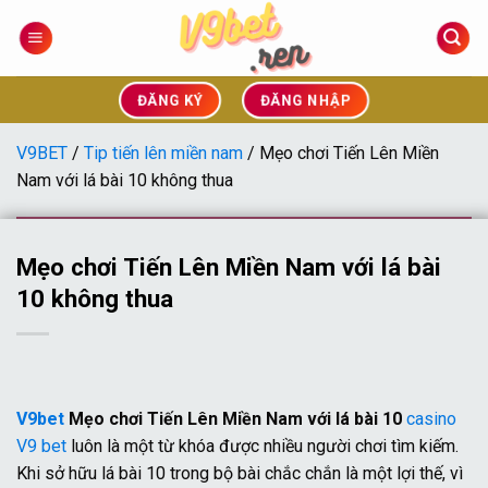
Bỏ
qua
nội
dung
ĐĂNG KÝ
ĐĂNG NHẬP
V9BET
/
Tip tiến lên miền nam
/
Mẹo chơi Tiến Lên Miền
Nam với lá bài 10 không thua
Mẹo chơi Tiến Lên Miền Nam với lá bài
10 không thua
V9bet
Mẹo chơi Tiến Lên Miền Nam với lá bài 10
casino
V9 bet
luôn là một từ khóa được nhiều người chơi tìm kiếm.
Khi sở hữu lá bài 10 trong bộ bài chắc chắn là một lợi thế, vì