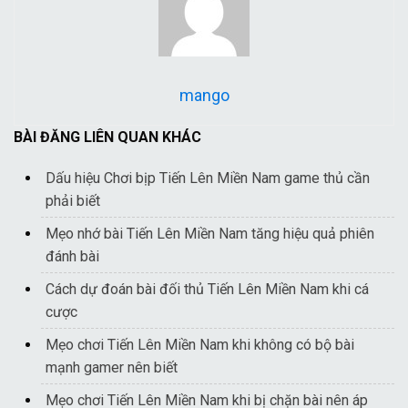
mango
BÀI ĐĂNG LIÊN QUAN KHÁC
Dấu hiệu Chơi bịp Tiến Lên Miền Nam game thủ cần
phải biết
Mẹo nhớ bài Tiến Lên Miền Nam tăng hiệu quả phiên
đánh bài
Cách dự đoán bài đối thủ Tiến Lên Miền Nam khi cá
cược
Mẹo chơi Tiến Lên Miền Nam khi không có bộ bài
mạnh gamer nên biết
Mẹo chơi Tiến Lên Miền Nam khi bị chặn bài nên áp