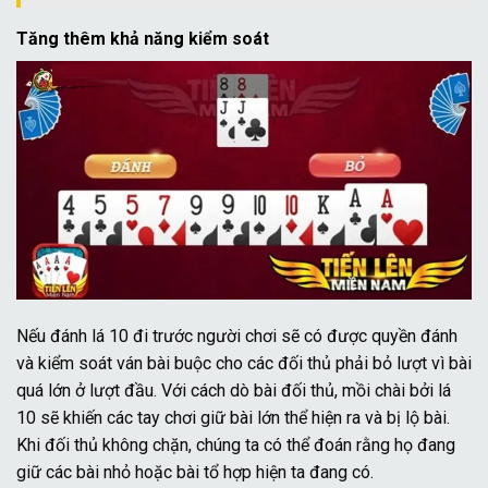
Tăng thêm khả năng kiểm soát
Nếu đánh lá 10 đi trước người chơi sẽ có được quyền đánh
và kiểm soát ván bài buộc cho các đối thủ phải bỏ lượt vì bài
quá lớn ở lượt đầu. Với cách dò bài đối thủ, mồi chài bởi lá
10 sẽ khiến các tay chơi giữ bài lớn thể hiện ra và bị lộ bài.
Khi đối thủ không chặn, chúng ta có thể đoán rằng họ đang
giữ các bài nhỏ hoặc bài tổ hợp hiện ta đang có.