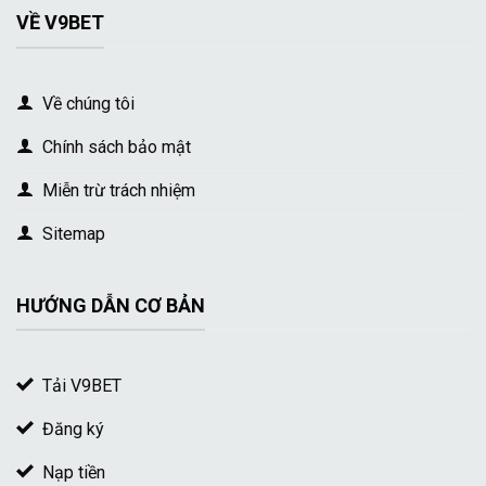
VỀ V9BET
Về chúng tôi
Chính sách bảo mật
Miễn trừ trách nhiệm
Sitemap
HƯỚNG DẪN CƠ BẢN
Tải V9BET
Đăng ký
Nạp tiền