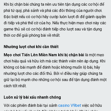
Khi bị chặn bài chúng ta nên ưu tiên tận dụng các cơ hội để
phá tứ quý, phá sảnh và phá các đôi thông của người chơi.
Đặc biệt nếu có cơ hội hãy cướp luôn lượt đi để giành quyền
đi tiếp và phá thế cờ của họ. Nếu thực hiện mẹo chơi này các
game thủ sẽ có cơ hội đánh tiếp cho lượt sau và tận dụng
thời cơ để giải phóng bài về nhất.
Nhường lượt chơi khi cần thiết
Mẹo chơi Tiến Lên Miền Nam khi bị chặn bài
là một mẹo
chơi hiệu quả và hữu ích mà các thành viên nên áp dụng. Khi
không có bài mạnh để đánh hoặc không muốn lộ bài, hãy
nhường lượt cho các đối thủ. Bởi vì điều này giúp chúng ta
giữ lại bộ mạnh cho những cơ hội sau để tận dụng đánh một
cách tốt nhất.
Luôn xử lý bài xấu nhanh chóng
Với các phiên đánh bài tại sảnh
casino V9bet
việc sở hữu