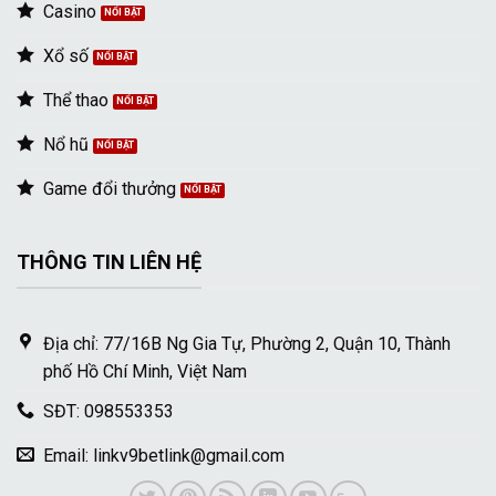
Casino
Xổ số
Thể thao
Nổ hũ
Game đổi thưởng
THÔNG TIN LIÊN HỆ
Địa chỉ: 77/16B Ng Gia Tự, Phường 2, Quận 10, Thành
phố Hồ Chí Minh, Việt Nam
SĐT: 098553353
Email:
linkv9betlink@gmail.com