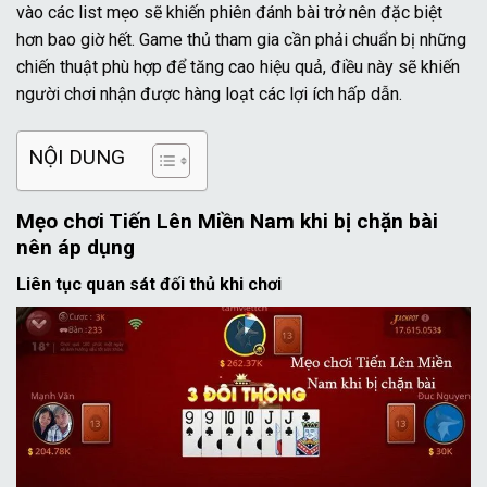
vào các list mẹo sẽ khiến phiên đánh bài trở nên đặc biệt
hơn bao giờ hết. Game thủ tham gia cần phải chuẩn bị những
chiến thuật phù hợp để tăng cao hiệu quả, điều này sẽ khiến
người chơi nhận được hàng loạt các lợi ích hấp dẫn.
NỘI DUNG
Mẹo chơi Tiến Lên Miền Nam khi bị chặn bài
nên áp dụng
Liên tục quan sát đối thủ khi chơi