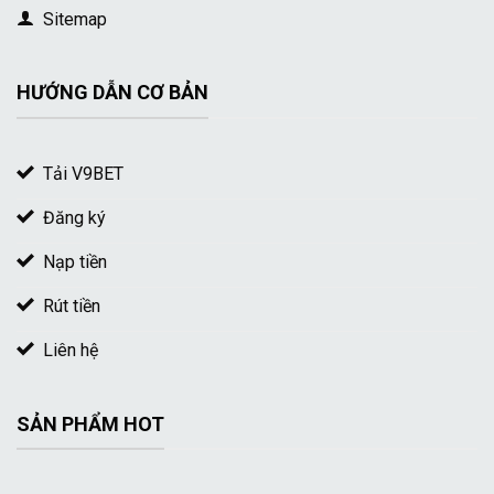
Sitemap
HƯỚNG DẪN CƠ BẢN
Tải V9BET
Đăng ký
Nạp tiền
Rút tiền
Liên hệ
SẢN PHẨM HOT