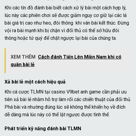
Khi các tín đồ đánh bài biết cách xử lý bài một cách hợp lý,
lúc này các phiên chơi sẽ được giảm nguy cơ giữ lại các lá
bài giá trị cao như heo, đôi thông khi ván bài kết thúc. Đừng
vội ra bài mạnh khi bị chặn vì đối thủ có thể sở hữu đôi
thông hoặc tứ quý để chặt ngược lại bài của chúng ta.
XEM THÊM
Cách đánh Tiến Lên Miền Nam khi có
quân bài lẻ
Xả bài lẻ một cách hiệu quả
Khi cá cược TLMN tại casino V9bet anh game cần phải ưu
tiên xả bài lẻ nhằm hỗ trợ làm rối các chiến thuật của đối thủ.
Phá bài và nhường đúng lúc sẽ không thể khiến họ về đích
dễ dàng mà lúc này có thể lật ngược được tình thế.
Phát triển kỹ năng đánh bài TLMN