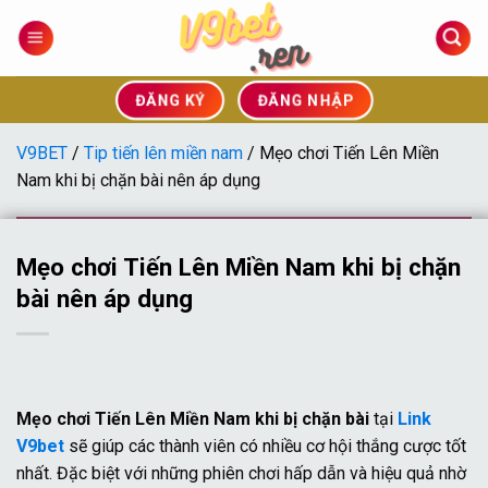
Bỏ
qua
nội
dung
ĐĂNG KÝ
ĐĂNG NHẬP
V9BET
/
Tip tiến lên miền nam
/
Mẹo chơi Tiến Lên Miền
Nam khi bị chặn bài nên áp dụng
Mẹo chơi Tiến Lên Miền Nam khi bị chặn
bài nên áp dụng
Mẹo chơi Tiến Lên Miền Nam khi bị chặn bài
tại
Link
V9bet
sẽ giúp các thành viên có nhiều cơ hội thắng cược tốt
nhất. Đặc biệt với những phiên chơi hấp dẫn và hiệu quả nhờ