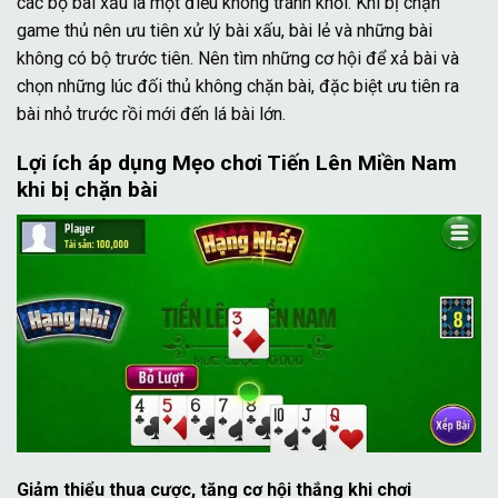
các bộ bài xấu là một điều không tránh khỏi. Khi bị chặn
game thủ nên ưu tiên xử lý bài xấu, bài lẻ và những bài
không có bộ trước tiên. Nên tìm những cơ hội để xả bài và
chọn những lúc đối thủ không chặn bài, đặc biệt ưu tiên ra
bài nhỏ trước rồi mới đến lá bài lớn.
Lợi ích áp dụng Mẹo chơi Tiến Lên Miền Nam
khi bị chặn bài
Giảm thiểu thua cược, tăng cơ hội thắng khi chơi