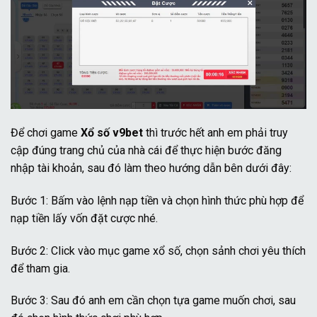
Để chơi game
Xổ số v9bet
thì trước hết anh em phải truy
cập đúng trang chủ của nhà cái để thực hiện bước đăng
nhập tài khoản, sau đó làm theo hướng dẫn bên dưới đây:
Bước 1: Bấm vào lệnh nạp tiền và chọn hình thức phù hợp để
nạp tiền lấy vốn đặt cược nhé.
Bước 2: Click vào mục game xổ số, chọn sảnh chơi yêu thích
để tham gia.
Bước 3: Sau đó anh em cần chọn tựa game muốn chơi, sau