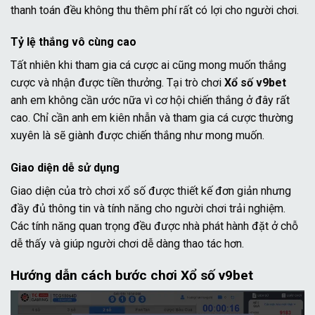
thanh toán đều không thu thêm phí rất có lợi cho người chơi.
Tỷ lệ thắng vô cùng cao
Tất nhiên khi tham gia cá cược ai cũng mong muốn thắng
cược và nhận được tiền thưởng. Tại trò chơi
Xổ số v9bet
anh em không cần ước nữa vì cơ hội chiến thắng ở đây rất
cao. Chỉ cần anh em kiên nhẫn và tham gia cá cược thường
xuyên là sẽ giành được chiến thắng như mong muốn.
Giao diện dễ sử dụng
Giao diện của trò chơi xổ số được thiết kế đơn giản nhưng
đầy đủ thông tin và tính năng cho người chơi trải nghiệm.
Các tính năng quan trọng đều được nhà phát hành đặt ở chỗ
dễ thấy và giúp người chơi dễ dàng thao tác hơn.
Hướng dẫn cách bước chơi Xổ số v9bet