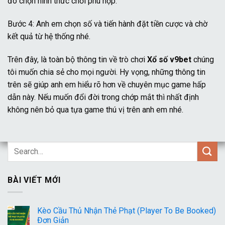
đó chọn hình thức chơi phù hợp.
Bước 4: Anh em chọn số và tiến hành đặt tiền cược và chờ
kết quả từ hệ thống nhé.
Trên đây, là toàn bộ thông tin về trò chơi
Xổ số v9bet
chúng
tôi muốn chia sẻ cho mọi người. Hy vọng, những thông tin
trên sẽ giúp anh em hiểu rõ hơn về chuyên mục game hấp
dẫn này. Nếu muốn đổi đời trong chớp mắt thì nhất định
không nên bỏ qua tựa game thú vị trên anh em nhé.
BÀI VIẾT MỚI
Kèo Cầu Thủ Nhận Thẻ Phạt (Player To Be Booked)
Đơn Giản