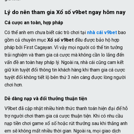
Lý do nên tham gia Xổ số v9bet ngay hôm nay
Cá cược an toàn, hợp pháp
Có thể anh em chưa biết các trò chơi tại
nhà cái v9bet
bao
gồm cả chuyên mục
Xổ số v9bet
đều được bảo hộ hợp
pháp bởi First Cagayan. Vì vậy mọi người có thể tin tưởng
trải nghiệm và tham gia cá cược mà không cần lo lắng đến
vấn đề an toàn hay pháp lý. Ngoài ra, nhà cái cũng cam kết
giữ kín tuyệt đối thông tin khách hàng khi tham gia cá cược
tuyệt đối không tiết lộ bên thứ 3 nên càng được lòng người
chơi hơn.
Dễ dàng nạp và đổi thưởng thuận tiện
V9bet đã cập nhật nhiều hình thức thanh toán hiện đại để hỗ
trợ người chơi tham gia cá cược thuận tiện. Khi có nhu cầu
nạp tiền chơi game xổ số hoặc rút thưởng sau khi thắng anh
em sẽ không mất nhiều thời gian. Ngoài ra, mọi giao dịch