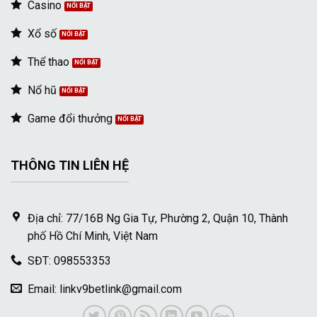
Casino
Xổ số
Thể thao
Nổ hũ
Game đổi thưởng
THÔNG TIN LIÊN HỆ
Địa chỉ: 77/16B Ng Gia Tự, Phường 2, Quận 10, Thành
phố Hồ Chí Minh, Việt Nam
SĐT: 098553353
Email:
linkv9betlink@gmail.com