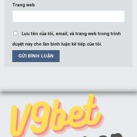
Trang web
Lưu tên của tôi, email, và trang web trong trình
duyệt này cho lần bình luận kế tiếp của tôi.