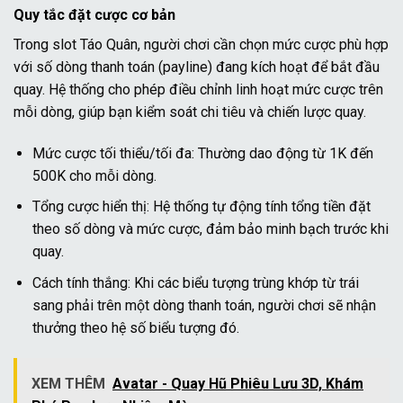
Quy tắc đặt cược cơ bản
Trong slot Táo Quân, người chơi cần chọn mức cược phù hợp
với số dòng thanh toán (payline) đang kích hoạt để bắt đầu
quay. Hệ thống cho phép điều chỉnh linh hoạt mức cược trên
mỗi dòng, giúp bạn kiểm soát chi tiêu và chiến lược quay.
Mức cược tối thiểu/tối đa: Thường dao động từ 1K đến
500K cho mỗi dòng.
Tổng cược hiển thị: Hệ thống tự động tính tổng tiền đặt
theo số dòng và mức cược, đảm bảo minh bạch trước khi
quay.
Cách tính thắng: Khi các biểu tượng trùng khớp từ trái
sang phải trên một dòng thanh toán, người chơi sẽ nhận
thưởng theo hệ số biểu tượng đó.
XEM THÊM
Avatar - Quay Hũ Phiêu Lưu 3D, Khám