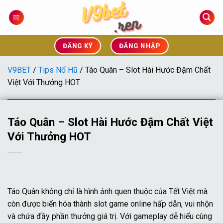
Bỏ
qua
nội
dung
ĐĂNG KÝ
ĐĂNG NHẬP
V9BET
/
Tips Nổ Hũ
/
Táo Quân – Slot Hài Hước Đậm Chất
Việt Với Thưởng HOT
Táo Quân – Slot Hài Hước Đậm Chất Việt
Với Thưởng HOT
Táo Quân không chỉ là hình ảnh quen thuộc của Tết Việt mà
còn được biến hóa thành slot game online hấp dẫn, vui nhộn
và chứa đầy phần thưởng giá trị. Với gameplay dễ hiểu cùng