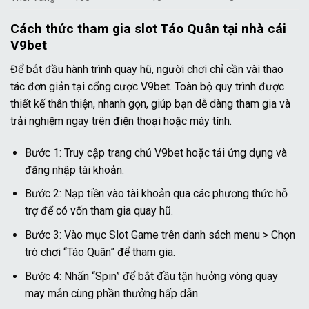
Cách thức tham gia slot Táo Quân tại nhà cái
V9bet
Để bắt đầu hành trình quay hũ, người chơi chỉ cần vài thao
tác đơn giản tại cổng cược V9bet. Toàn bộ quy trình được
thiết kế thân thiện, nhanh gọn, giúp bạn dễ dàng tham gia và
trải nghiệm ngay trên điện thoại hoặc máy tính.
Bước 1: Truy cập trang chủ V9bet hoặc tải ứng dụng và
đăng nhập tài khoản.
Bước 2: Nạp tiền vào tài khoản qua các phương thức hỗ
trợ để có vốn tham gia quay hũ.
Bước 3: Vào mục Slot Game trên danh sách menu > Chọn
trò chơi “Táo Quân” để tham gia.
Bước 4: Nhấn “Spin” để bắt đầu tận hưởng vòng quay
may mắn cùng phần thưởng hấp dẫn.