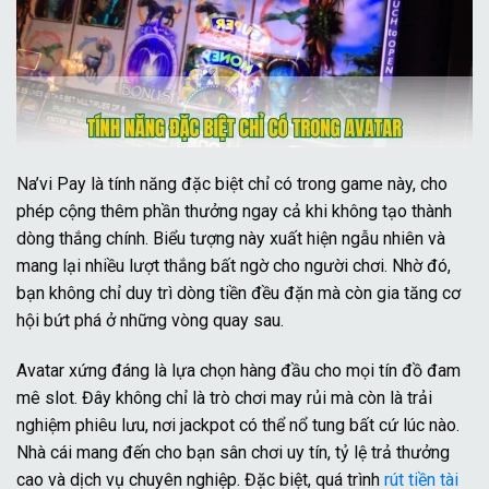
Na’vi Pay là tính năng đặc biệt chỉ có trong game này, cho
phép cộng thêm phần thưởng ngay cả khi không tạo thành
dòng thắng chính. Biểu tượng này xuất hiện ngẫu nhiên và
mang lại nhiều lượt thắng bất ngờ cho người chơi. Nhờ đó,
bạn không chỉ duy trì dòng tiền đều đặn mà còn gia tăng cơ
hội bứt phá ở những vòng quay sau.
Avatar xứng đáng là lựa chọn hàng đầu cho mọi tín đồ đam
mê slot. Đây không chỉ là trò chơi may rủi mà còn là trải
nghiệm phiêu lưu, nơi jackpot có thể nổ tung bất cứ lúc nào.
Nhà cái mang đến cho bạn sân chơi uy tín, tỷ lệ trả thưởng
cao và dịch vụ chuyên nghiệp. Đặc biệt, quá trình
rút tiền tài