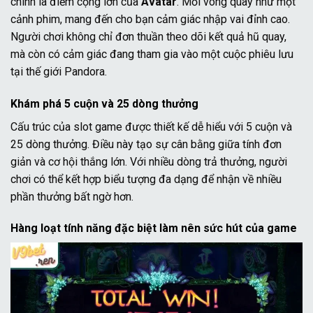
chính là điểm cộng lớn của
Avatar
. Mỗi vòng quay như một
cảnh phim, mang đến cho bạn cảm giác nhập vai đỉnh cao.
Người chơi không chỉ đơn thuần theo dõi kết quả hũ quay,
mà còn có cảm giác đang tham gia vào một cuộc phiêu lưu
tại thế giới Pandora.
Khám phá 5 cuộn và 25 dòng thưởng
Cấu trúc của slot game được thiết kế dễ hiểu với 5 cuộn và
25 dòng thưởng. Điều này tạo sự cân bằng giữa tính đơn
giản và cơ hội thắng lớn. Với nhiều dòng trả thưởng, người
chơi có thể kết hợp biểu tượng đa dạng để nhận về nhiều
phần thưởng bất ngờ hơn.
Hàng loạt tính năng đặc biệt làm nên sức hút của game