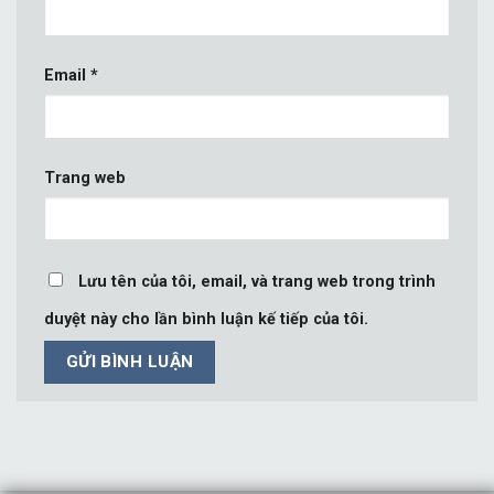
Email
*
Trang web
Lưu tên của tôi, email, và trang web trong trình
duyệt này cho lần bình luận kế tiếp của tôi.