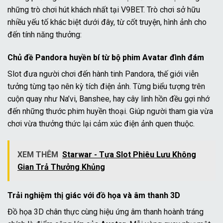
những trò chơi hút khách nhất tại V9BET. Trò chơi sở hữu
nhiều yếu tố khác biệt dưới đây, từ cốt truyện, hình ảnh cho
đến tính năng thưởng:
Chủ đề Pandora huyền bí từ bộ phim Avatar đình đám
Slot đưa người chơi đến hành tinh Pandora, thế giới viễn
tưởng từng tạo nên kỳ tích điện ảnh. Từng biểu tượng trên
cuộn quay như Na’vi, Banshee, hay cây linh hồn đều gợi nhớ
đến những thước phim huyền thoại. Giúp người tham gia vừa
chơi vừa thưởng thức lại cảm xúc điện ảnh quen thuộc.
XEM THÊM
Starwar - Tựa Slot Phiêu Lưu Không
Gian Trả Thưởng Khủng
Trải nghiệm thị giác với đồ họa và âm thanh 3D
Đồ họa 3D chân thực cùng hiệu ứng âm thanh hoành tráng