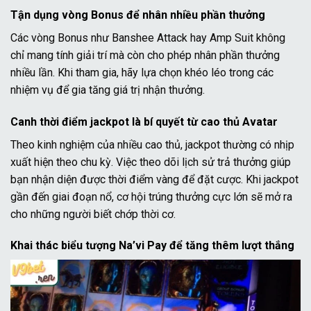
Tận dụng vòng Bonus để nhân nhiều phần thưởng
Các vòng Bonus như Banshee Attack hay Amp Suit không
chỉ mang tính giải trí mà còn cho phép nhân phần thưởng
nhiều lần. Khi tham gia, hãy lựa chọn khéo léo trong các
nhiệm vụ để gia tăng giá trị nhận thưởng.
Canh thời điểm jackpot là bí quyết từ cao thủ Avatar
Theo kinh nghiệm của nhiều cao thủ, jackpot thường có nhịp
xuất hiện theo chu kỳ. Việc theo dõi lịch sử trả thưởng giúp
bạn nhận diện được thời điểm vàng để đặt cược. Khi jackpot
gần đến giai đoạn nổ, cơ hội trúng thưởng cực lớn sẽ mở ra
cho những người biết chớp thời cơ.
Khai thác biểu tượng Na’vi Pay để tăng thêm lượt thắng