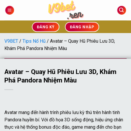
Bỏ
qua
nội
dung
ĐĂNG KÝ
ĐĂNG NHẬP
V9BET
/
Tips Nổ Hũ
/
Avatar – Quay Hũ Phiêu Lưu 3D,
Khám Phá Pandora Nhiệm Màu
Avatar – Quay Hũ Phiêu Lưu 3D, Khám
Phá Pandora Nhiệm Màu
Avatar mang đến hành trình phiêu lưu kỳ thú trên hành tinh
Pandora huyền bí. Với đồ họa 3D sống động, hiệu ứng chân
thực và hệ thống bonus độc đáo, game mang đến cho bạn