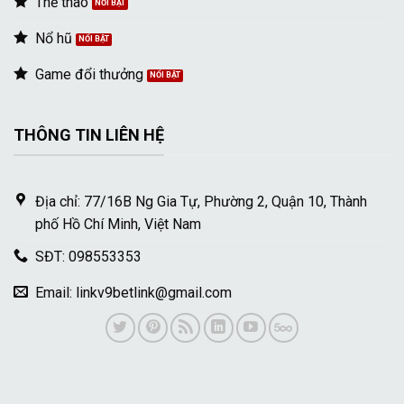
Thể thao
Nổ hũ
Game đổi thưởng
THÔNG TIN LIÊN HỆ
Địa chỉ: 77/16B Ng Gia Tự, Phường 2, Quận 10, Thành
phố Hồ Chí Minh, Việt Nam
SĐT: 098553353
Email:
linkv9betlink@gmail.com