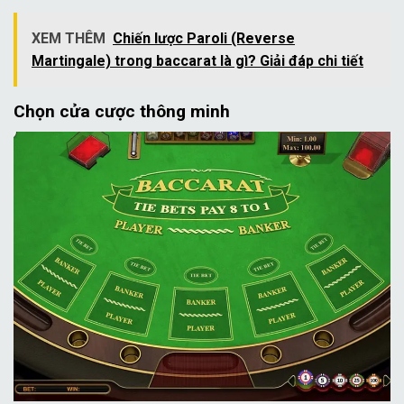
XEM THÊM
Chiến lược Paroli (Reverse
Martingale) trong baccarat là gì? Giải đáp chi tiết
Chọn cửa cược thông minh