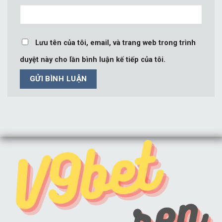
Lưu tên của tôi, email, và trang web trong trình
duyệt này cho lần bình luận kế tiếp của tôi.