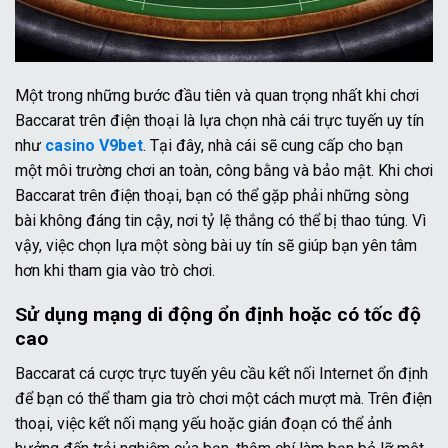
Một trong những bước đầu tiên và quan trọng nhất khi chơi
Baccarat trên điện thoại là lựa chọn nhà cái trực tuyến uy tín
như
casino V9bet
. Tại đây, nhà cái sẽ cung cấp cho bạn
một môi trường chơi an toàn, công bằng và bảo mật. Khi chơi
Baccarat trên điện thoại, bạn có thể gặp phải những sòng
bài không đáng tin cậy, nơi tỷ lệ thắng có thể bị thao túng. Vì
vậy, việc chọn lựa một sòng bài uy tín sẽ giúp bạn yên tâm
hơn khi tham gia vào trò chơi.
Sử dụng mạng di động ổn định hoặc có tốc độ
cao
Baccarat cá cược trực tuyến yêu cầu kết nối Internet ổn định
để bạn có thể tham gia trò chơi một cách mượt mà. Trên điện
thoại, việc kết nối mạng yếu hoặc gián đoạn có thể ảnh