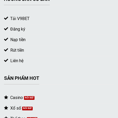
Tải V9BET
Đăng ký
Nạp tiền
Rút tiền
Liên hệ
SẢN PHẨM HOT
Casino
Xổ số