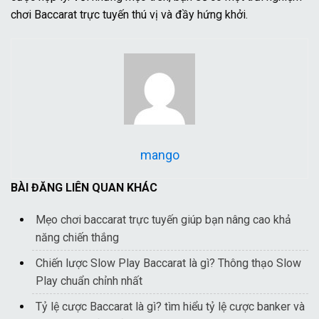
chơi Baccarat trực tuyến thú vị và đầy hứng khởi.
mango
BÀI ĐĂNG LIÊN QUAN KHÁC
Mẹo chơi baccarat trực tuyến giúp bạn nâng cao khả
năng chiến thắng
Chiến lược Slow Play Baccarat là gì? Thông thạo Slow
Play chuẩn chỉnh nhất
Tỷ lệ cược Baccarat là gì? tìm hiểu tỷ lệ cược banker và