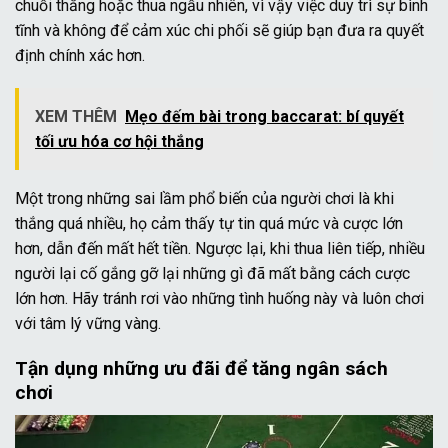
chuỗi thắng hoặc thua ngẫu nhiên, vì vậy việc duy trì sự bình
tĩnh và không để cảm xúc chi phối sẽ giúp bạn đưa ra quyết
định chính xác hơn.
XEM THÊM
Mẹo đếm bài trong baccarat: bí quyết
tối ưu hóa cơ hội thắng
Một trong những sai lầm phổ biến của người chơi là khi
thắng quá nhiều, họ cảm thấy tự tin quá mức và cược lớn
hơn, dẫn đến mất hết tiền. Ngược lại, khi thua liên tiếp, nhiều
người lại cố gắng gỡ lại những gì đã mất bằng cách cược
lớn hơn. Hãy tránh rơi vào những tình huống này và luôn chơi
với tâm lý vững vàng.
Tận dụng những ưu đãi để tăng ngân sách
chơi