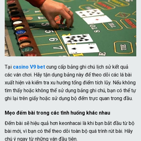
Tại
casino V9 bet
cung cấp bảng ghi chú lịch sử kết quả
các ván chơi. Hãy tận dụng bảng này để theo dõi các lá bài
xuất hiện và kiểm tra xu hướng tổng điểm tích lũy. Nếu không
tìm thấy hoặc không thể sử dụng bảng ghi chú, bạn có thể tự
ghi lại trên giấy hoặc sử dụng bộ đếm trực quan trong đầu.
Mẹo đếm bài trong các tình huống khác nhau
Đếm bài sẽ hiệu quả hơn keonhacai là khi bạn bắt đầu từ bộ
bài mới, vì bạn có thể theo dõi toàn bộ quá trình rút bài. Hãy
chú ý ngay từ những ván đầu tiên.