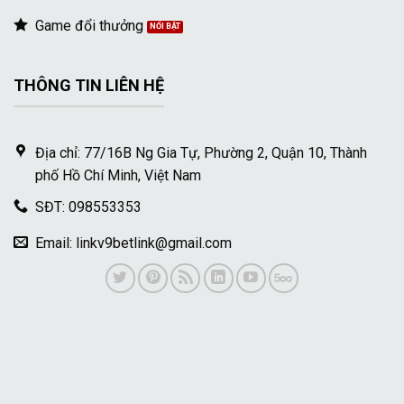
Game đổi thưởng
THÔNG TIN LIÊN HỆ
Địa chỉ: 77/16B Ng Gia Tự, Phường 2, Quận 10, Thành
phố Hồ Chí Minh, Việt Nam
SĐT: 098553353
Email:
linkv9betlink@gmail.com