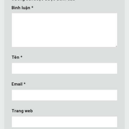
Bình luận
*
Tên
*
Email
*
Trang web