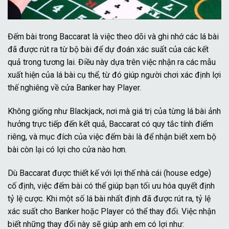
Đếm bài trong Baccarat là việc theo dõi và ghi nhớ các lá bài
đã được rút ra từ bộ bài để dự đoán xác suất của các kết
quả trong tương lai. Điều này dựa trên việc nhận ra các mẫu
xuất hiện của lá bài cụ thể, từ đó giúp người chơi xác định lợi
thế nghiêng về cửa Banker hay Player.
Không giống như Blackjack, nơi mà giá trị của từng lá bài ảnh
hưởng trực tiếp đến kết quả, Baccarat có quy tắc tính điểm
riêng, và mục đích của việc đếm bài là để nhận biết xem bộ
bài còn lại có lợi cho cửa nào hơn.
Dù Baccarat được thiết kế với lợi thế nhà cái (house edge)
cố định, việc đếm bài có thể giúp bạn tối ưu hóa quyết định
tỷ lệ cược. Khi một số lá bài nhất định đã được rút ra, tỷ lệ
xác suất cho Banker hoặc Player có thể thay đổi. Việc nhận
biết những thay đổi này sẽ giúp anh em có lợi như: