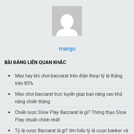
mango
BÀI ĐĂNG LIÊN QUAN KHÁC
Mẹo hay khi chơi baccarat trên điện thoại tỷ lệ thắng
trên 85%
Mẹo chơi baccarat trực tuyến giúp bạn nâng cao khả
năng chiến thắng
Chiến lược Slow Play Baccarat là gì? Thông thạo Slow
Play chuẩn chỉnh nhất
Tỷ lệ cược Baccarat là gì? tìm hiểu tỷ lệ cược banker và