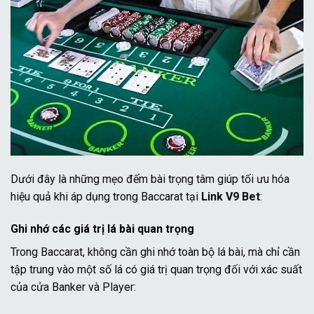
Dưới đây là những mẹo đếm bài trọng tâm giúp tối ưu hóa
hiệu quả khi áp dụng trong Baccarat tại
Link V9 Bet
:
Ghi nhớ các giá trị lá bài quan trọng
Trong Baccarat, không cần ghi nhớ toàn bộ lá bài, mà chỉ cần
tập trung vào một số lá có giá trị quan trọng đối với xác suất
của cửa Banker và Player: