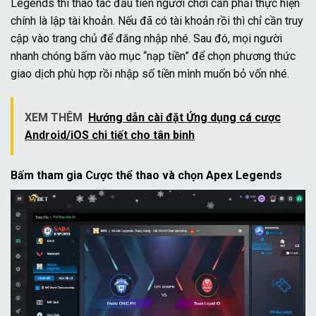
Legends thì thao tác đầu tiên người chơi cần phải thực hiện
chính là lập tài khoản. Nếu đã có tài khoản rồi thì chỉ cần truy
cập vào trang chủ để đăng nhập nhé. Sau đó, mọi người
nhanh chóng bấm vào mục “nạp tiền” để chọn phương thức
giao dịch phù hợp rồi nhập số tiền mình muốn bỏ vốn nhé.
XEM THÊM
Hướng dẫn cài đặt Ứng dụng cá cược
Android/iOS chi tiết cho tân binh
Bấm tham gia Cược thể thao và chọn Apex Legends