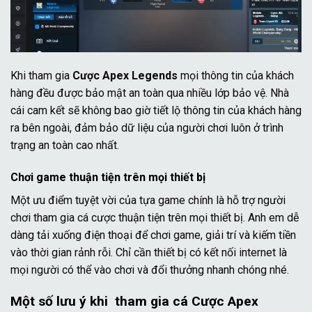
Khi tham gia
Cược Apex Legends
mọi thông tin của khách
hàng đều được bảo mật an toàn qua nhiều lớp bảo vệ. Nhà
cái cam kết sẽ không bao giờ tiết lộ thông tin của khách hàng
ra bên ngoài, đảm bảo dữ liệu của người chơi luôn ở trình
trạng an toàn cao nhất.
Chơi game thuận tiện trên mọi thiết bị
Một ưu điểm tuyệt vời của tựa game chính là hỗ trợ người
chơi tham gia cá cược thuận tiện trên mọi thiết bị. Anh em dễ
dàng tải xuống điện thoại để chơi game, giải trí và kiếm tiền
vào thời gian rảnh rỗi. Chỉ cần thiết bị có kết nối internet là
mọi người có thể vào chơi và đổi thưởng nhanh chóng nhé.
Một số lưu ý khi tham gia cá Cược Apex