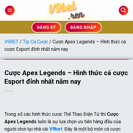
Bỏ
qua
nội
dung
ĐĂNG KÝ
ĐĂNG NHẬP
V9BET
/
Tip Cá Cược
/
Cược Apex Legends – Hình thức cá
cược Esport đỉnh nhất năm nay
Cược Apex Legends – Hình thức cá cược
Esport đỉnh nhất năm nay
Trong số các hình thức cược Thể Thao Điện Tử thì
Cược
Apex Legends
luôn là sự lựa chọn ưu tiên hàng đầu của
người chơi tại nhà cái
V9bet
. Đây là một bộ môn cá cược