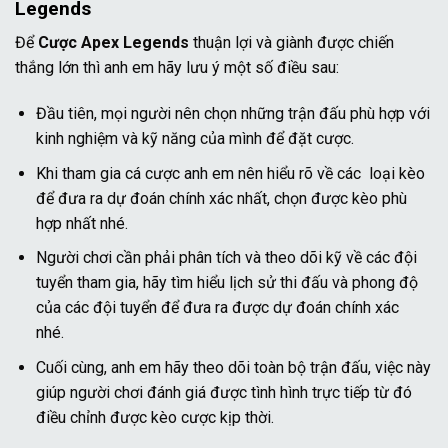
Legends
Để
Cược Apex Legends
thuận lợi và giành được chiến
thắng lớn thì anh em hãy lưu ý một số điều sau:
Đầu tiên, mọi người nên chọn những trận đấu phù hợp với
kinh nghiệm và kỹ năng của mình để đặt cược.
Khi tham gia cá cược anh em nên hiểu rõ về các loại kèo
để đưa ra dự đoán chính xác nhất, chọn được kèo phù
hợp nhất nhé.
Người chơi cần phải phân tích và theo dõi kỹ về các đội
tuyển tham gia, hãy tìm hiểu lịch sử thi đấu và phong độ
của các đội tuyển để đưa ra được dự đoán chính xác
nhé.
Cuối cùng, anh em hãy theo dõi toàn bộ trận đấu, việc này
giúp người chơi đánh giá được tình hình trực tiếp từ đó
điều chỉnh được kèo cược kịp thời.