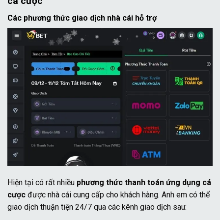
cá cược
Các phương thức giao dịch nhà cái hỗ trợ
Hiện tại có rất nhiều
phương thức thanh toán ứng dụng cá
cược
được nhà cái cung cấp cho khách hàng. Anh em có thể
giao dịch thuận tiện 24/7 qua các kênh giao dịch sau: