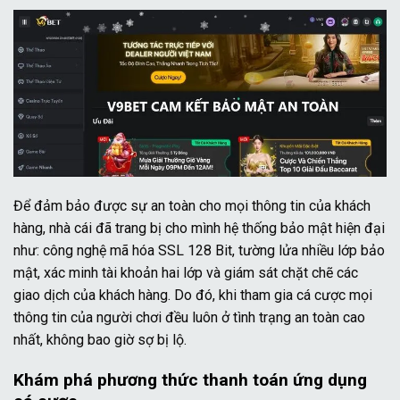
Để đảm bảo được sự an toàn cho mọi thông tin của khách
hàng, nhà cái đã trang bị cho mình hệ thống bảo mật hiện đại
như: công nghệ mã hóa SSL 128 Bit, tường lửa nhiều lớp bảo
mật, xác minh tài khoản hai lớp và giám sát chặt chẽ các
giao dịch của khách hàng. Do đó, khi tham gia cá cược mọi
thông tin của người chơi đều luôn ở tình trạng an toàn cao
nhất, không bao giờ sợ bị lộ.
Khám phá phương thức thanh toán ứng dụng