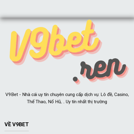
V9Bet - Nhà cái uy tín chuyên cung cấp dịch vụ: Lô đề, Casino,
Thể Thao, Nổ Hũ, .. Uy tín nhất thị trường
VỀ V9BET