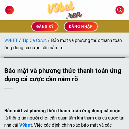
Bỏ
qua
nội
dung
ĐĂNG KÝ
ĐĂNG NHẬP
V9BET
/
Tip Cá Cược
/
Bảo mật và phương thức thanh toán
ứng dụng cá cược cần nắm rõ
Bảo mật và phương thức thanh toán ứng
dụng cá cược cần nắm rõ
Bảo mật và phương thức thanh toán ứng dụng cá cược
là thông tin người chơi cần quan tâm khi tham gia cá cược tại
nhà cái
V9bet
. Việc xác định chính xác bảo mật và các