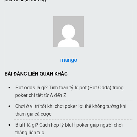
mango
BÀI ĐĂNG LIÊN QUAN KHÁC
Pot odds là gì? Tính toán tỷ lệ pot (Pot Odds) trong
poker chi tiết từ A đến Z
Chơi ở vị trí tốt khi chơi poker lợi thế không tưởng khi
tham gia cá cược
Bluff là gì? Cách hợp lý bluff poker giúp người chơi
thắng liên tục