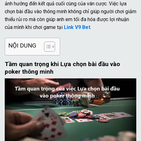
ảnh hưởng đến kết quả cuối cùng của ván cược. Việc lựa
chọn bài đầu vào thông minh không chỉ giúp người chơi giảm
thiểu rủi ro mà còn giúp anh em tối đa hóa được lợi nhuận
của mình khi chơi game tại
Link V9 Bet
.
NỘI DUNG
Tầm quan trọng khi Lựa chọn bài đầu vào
poker thông minh