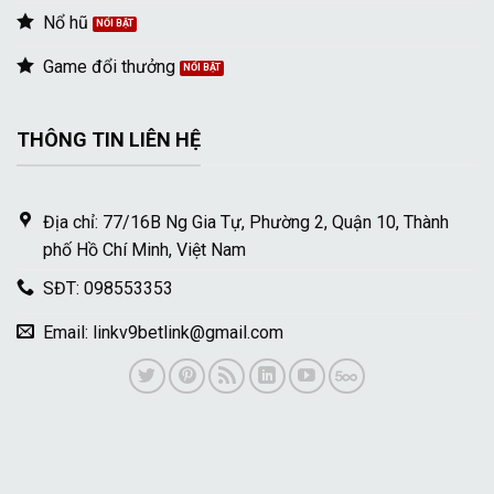
Nổ hũ
Game đổi thưởng
THÔNG TIN LIÊN HỆ
Địa chỉ: 77/16B Ng Gia Tự, Phường 2, Quận 10, Thành
phố Hồ Chí Minh, Việt Nam
SĐT: 098553353
Email:
linkv9betlink@gmail.com