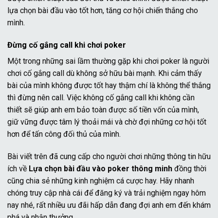
lựa chọn bài đầu vào tốt hơn, tăng cơ hội chiến thắng cho
mình.
Đừng cố gắng call khi chơi poker
Một trong những sai lầm thường gặp khi chơi poker là người
chơi cố gắng call dù không sở hữu bài mạnh. Khi cảm thấy
bài của mình không được tốt hay thậm chí là không thể thắng
thì đừng nên call. Việc không cố gắng call khi không cần
thiết sẽ giúp anh em bảo toàn được số tiền vốn của mình,
giữ vững được tâm lý thoải mái và chờ đợi những cơ hội tốt
hơn để tấn công đối thủ của mình.
Bài viết trên đã cung cấp cho người chơi những thông tin hữu
ích về
Lựa chọn bài đầu vào poker thông minh
đồng thời
cũng chia sẻ những kinh nghiệm cá cược hay. Hãy nhanh
chóng truy cập nhà cái để đăng ký và trải nghiệm ngay hôm
nay nhé, rất nhiều ưu đãi hấp dẫn đang đợi anh em đến khám
phá và nhận thưởng.