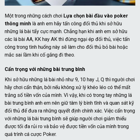
Một trong những cách chơi
Lựa chọn bài đầu vào poker
thông minh
là anh em hãy tấn công đối thủ khi sở hữu
những lá bài tẩy cực mạnh. Chẳng hạn khi anh em sở hữu
các lá bài AA, KK hay AK thì đừng ngại ép đối thủ, việc tấn
công trong tình huống này sẽ làm cho đối thủ bỏ bài hoặc
mắc sai lầm khi cố gắng đi theo.
Cẩn trọng với những bài trung bình
Khi sở hữu những lá bài nhỏ như 9, 10 hay J, Q thì người chơi
hãy chơi cẩn thận, bởi nếu không xử lý khéo léo có thể mất
trắng số tiền vốn của mình. Vì vậy, khi có trong tay những lá
bài trung bình anh em nên giữ tâm lý bình tĩnh và quan sát kỹ
đối thủ để đưa ra những quyết định chính xác. Việc cẩn trọng
với những lá bài trung bình sẽ giúp người chơi giảm thiểu
được tối đa rủi ro và bảo vệ được tiền vốn của mình trong
quá trình cá cược Poker.