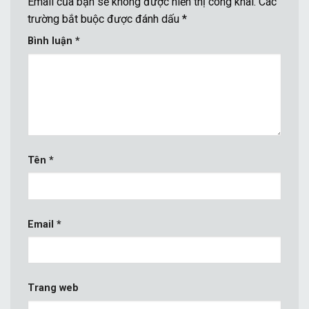
Email của bạn sẽ không được hiển thị công khai.
Các
trường bắt buộc được đánh dấu
*
Bình luận
*
Tên
*
Email
*
Trang web