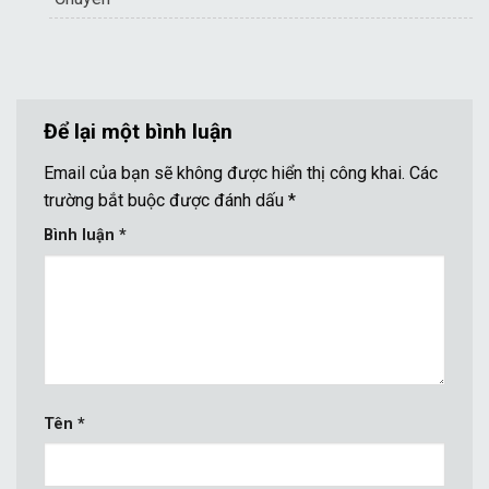
Để lại một bình luận
Email của bạn sẽ không được hiển thị công khai.
Các
trường bắt buộc được đánh dấu
*
Bình luận
*
Tên
*