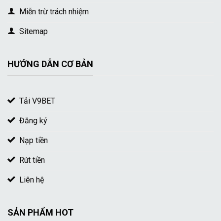
Miễn trừ trách nhiệm
Sitemap
HƯỚNG DẪN CƠ BẢN
Tải V9BET
Đăng ký
Nạp tiền
Rút tiền
Liên hệ
SẢN PHẨM HOT