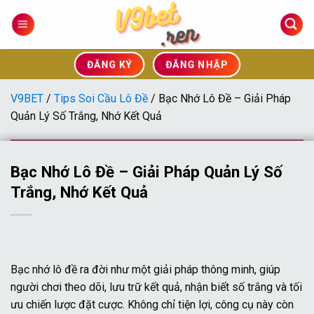
Bỏ
qua
nội
dung
ĐĂNG KÝ
ĐĂNG NHẬP
V9BET
/
Tips Soi Cầu Lô Đề
/
Bạc Nhớ Lô Đề – Giải Pháp
Quản Lý Số Trắng, Nhớ Kết Quả
Bạc Nhớ Lô Đề – Giải Pháp Quản Lý Số
Trắng, Nhớ Kết Quả
Bạc nhớ lô đề ra đời như một giải pháp thông minh, giúp
người chơi theo dõi, lưu trữ kết quả, nhận biết số trắng và tối
ưu chiến lược đặt cược. Không chỉ tiện lợi, công cụ này còn