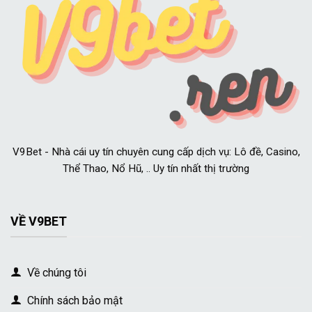
V9Bet - Nhà cái uy tín chuyên cung cấp dịch vụ: Lô đề, Casino,
Thể Thao, Nổ Hũ, .. Uy tín nhất thị trường
VỀ V9BET
Về chúng tôi
Chính sách bảo mật